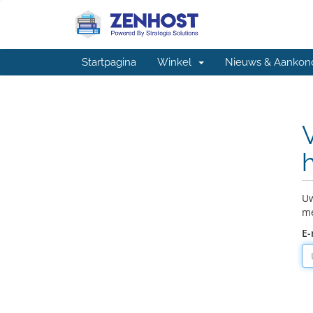
Startpagina
Winkel
Nieuws & Aankon
Uw
me
E-