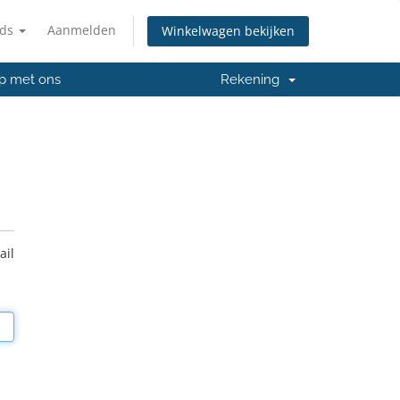
nds
Aanmelden
Winkelwagen bekijken
p met ons
Rekening
ail