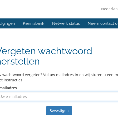
Nederla
digingen
Kennisbank
Netwerk status
Neem contact o
Vergeten wachtwoord
herstellen
 wachtwoord vergeten? Vul uw mailadres in en wij sturen u een m
t instructies.
mailadres
Bevestigen